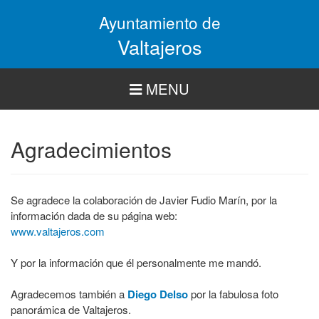
Pasar
Ayuntamiento de
al
contenido
Valtajeros
principal
MENU
Agradecimientos
Se agradece la colaboración de Javier Fudio Marín, por la
información dada de su página web:
www.valtajeros.com
Y por la información que él personalmente me mandó.
Agradecemos también a
Diego Delso
por la fabulosa foto
panorámica de Valtajeros.